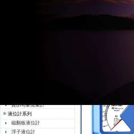
油、冶金、電
超聲波流量計
液體、氣體流量
水流量計
流量計檢測部分零
轉(zhuǎn)子流量計
特殊場合也可由 
孔板流量計
成。流量計
靶式流量計
連接法蘭采用 GB/T
油流量計
根據(jù)用戶
橢圓齒輪流量計
浮子流量計
V錐流量計
旋進旋渦流量計
熱式氣體質(zhì)量流量
計
質(zhì)量流量計
液位計系列
磁翻板液位計
浮子液位計