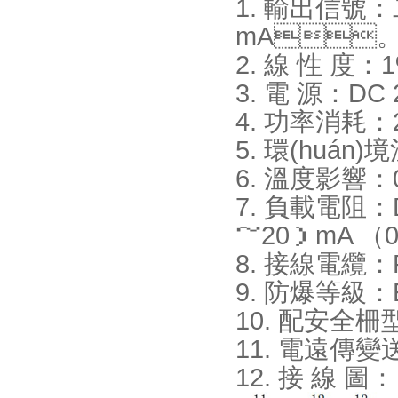
1. 輸出信號
mA
2. 線 性 度：
3. 電 源：DC 
4. 功率消耗：
5. 環(huán)
6. 溫度影響：0.5%
7. 負載電阻：
～20）mA （
8. 接線電纜：R
9. 防爆等級：E
10. 配安全柵型號
11. 電遠傳變送
12. 接 線 圖：