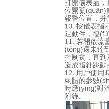
打開儀表蓋
位開關(guān)
報警位置，并
10. 按儀表
阻動件，復(f
11. 若開啟流
(tǒng)還未
控制閥，直
造成指針跳動或
12. 用戶使用
氣體的參數(sh
時應(yīng)
附錄。