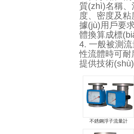
質(zhì)名稱
度、密度及粘度
據(jù)用戶要
體換算成標(biā
4. 一般被測流
性流體時可耐腐
提供技術(shù)咨
不銹鋼浮子流量計