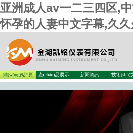
亚洲成人av一二三四区,
怀孕的人妻中文字幕,久
網(wǎng)站*頁
產(chǎn)品展示
新聞資訊
技術(shù