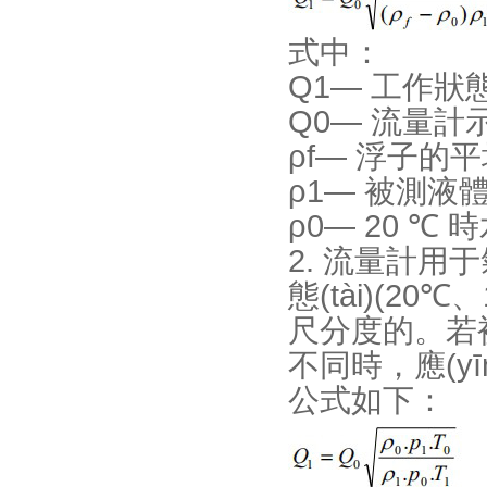
式中：
Q1— 工作狀態(
Q0— 流量計
ρf— 浮子的
ρ1— 被測液體
ρ0— 20 ℃ 時
2. 流量計用于
態(tài)(20
尺分度的。若
不同時，應(y
公式如下：