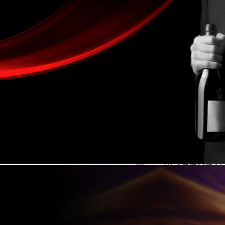
金湖凱銘儀表有限公司LOGO
浮子流量計
產(chǎn)品目錄
流量計系列
浮子流量計產(
電磁流量計
LZ 系列金屬管浮
液體流量計
靠、準(zh
渦街流量計
流量計相比較能
氣體流量計
指示、電遠傳
蒸汽流量計
阻尼型和防爆等品
渦輪流量計