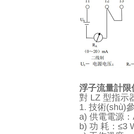
浮子流量計限位
對 LZ 型指
1. 技術(shù)
a) 供電電源：A
b) 功 耗：≤3