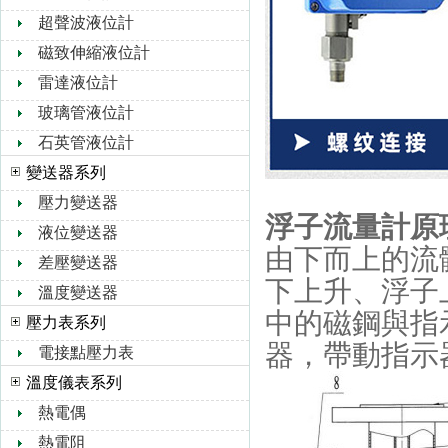
超聲波液位計
磁致伸縮液位計
雷達液位計
玻璃管液位計
石英管液位計
變送器系列
壓力變送器
浮子流量計原理結
液位變送器
由下而上的流體
差壓變送器
下上升、浮
溫度變送器
中的磁鋼與指示器
壓力表系列
器，帶動指示器中
電接點壓力表
溫度儀表系列
熱電偶
熱電阻