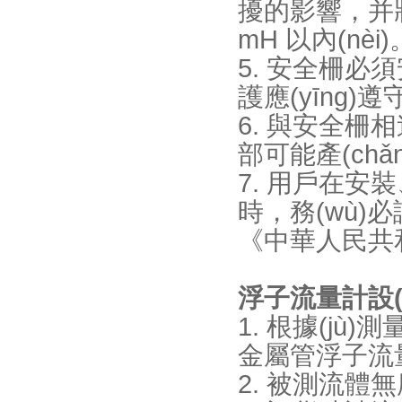
擾的影響，并將
mH 以內(nèi)
5. 安全柵必須
護應(yīng)遵守
6. 與安全柵
部可能產(chǎ
7. 用戶在安
時，務(wù
《中華人民共和國
浮子流量計設(
1. 根據(j
金屬管浮子流量計
2. 被測流體