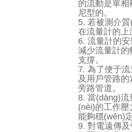
的流動是單相穩(
尼型的。
5. 若被測介質(
在流量計的上游
6. 流量計的安
減少流量計的軸
支撐。
7. 為了便于流
及用戶管路的定
旁路管道。
8. 當(dān
(nèi)的工作
能夠穩(wěn)
9. 對電遠傳及