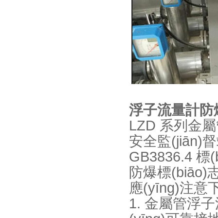
浮子流量計防爆
LZD 系列金屬
安全監(jiān)
GB3836.4 標
防爆標(biāo)
應(yīng)注意下
1. 金屬管浮