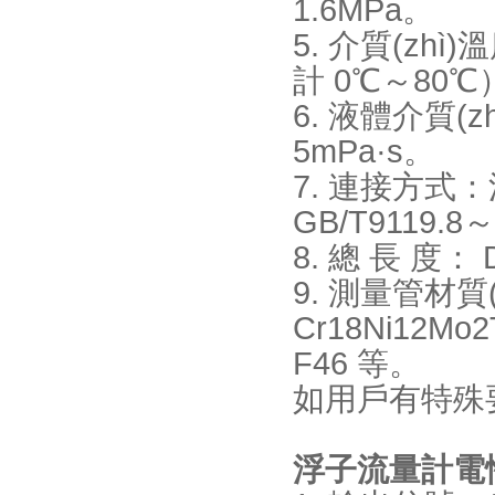
1.6MPa。
5. 介質(zhì
計 0℃～80℃）
6. 液體介質(z
5mPa·s。
7. 連接方式
GB/T9119.8～
8. 總 長 度： D
9. 測量管材質(
Cr18Ni12
F46 等。
如用戶有特殊要
浮子流量計電