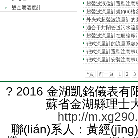
超聲波液位計選型注意
雙金屬溫度計
超聲波流量計規(guī)格參
外夾式超聲波流量計的
適合于封閉管道污水流
超聲波流量計在腈綸廠污水
靶式流量計的流量系數(s
靶式流量計選型注意事
靶式流量計安裝注意事
*頁
前一頁
1
2
3
? 2016 金湖凱銘儀表有限
蘇省金湖縣理士大道
http://m.xg290
聯(lián)系人：黃經(jīng