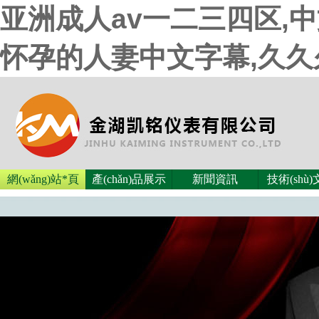
亚洲成人av一二三四区,
怀孕的人妻中文字幕,久
網(wǎng)站*頁
產(chǎn)品展示
新聞資訊
技術(shù