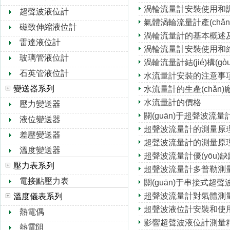
渦輪流量計安裝使用和調(
超聲波液位計
氣體渦輪流量計產(chǎn)
磁致伸縮液位計
渦輪流量計的基本概述
雷達液位計
渦輪流量計安裝使用和
玻璃管液位計
渦輪流量計結(jié)構(gò
石英管液位計
水流量計安裝的注意事
變送器系列
水流量計的生產(chǎn)
水流量計的價格
壓力變送器
關(guān)于超聲波流量
液位變送器
超聲波流量計的測量原理及結(
差壓變送器
超聲波流量計的測量原
溫度變送器
超聲波流量計優(yōu)
壓力表系列
超聲波流量計多普勒測
電接點壓力表
關(guān)于串接式超
超聲波流量計對氣體測量的
溫度儀表系列
超聲波液位計安裝和使
熱電偶
影響超聲波液位計測量
熱電阻