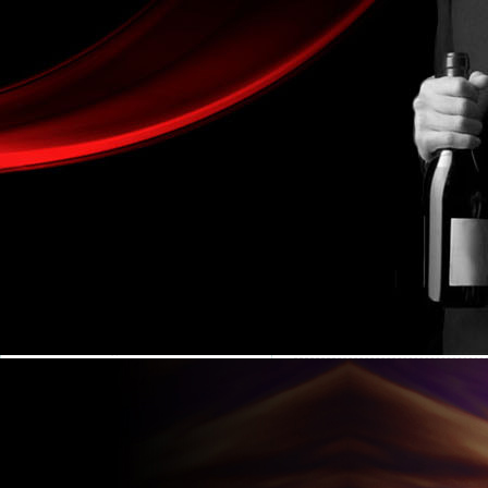
金湖凱銘儀表有限公司LOGO
技術(shù)文章
產(chǎn)品目錄
流量計系列
關(guān)于電磁流量
電磁流量計
關(guān)于電磁流量
電磁流量計常見問題都
液體流量計
電磁流量計優(yōu)缺
渦街流量計
關(guān)于電磁流量
氣體流量計
關(guān)于電磁流量
蒸汽流量計
電磁流量計的勵磁方式
渦輪流量計
特殊結(jié)構(gòu)