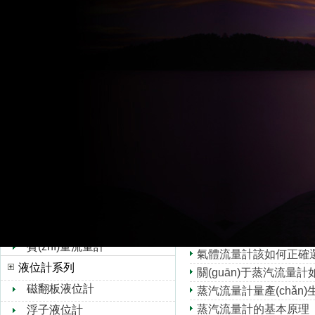
超聲波流量計
什么是電磁流量計的勵磁方式
如何正確選擇電磁流量
水流量計
電磁流量計在污水處理丈量
轉(zhuǎn)子流量計
液體流量計選型技術(shù)
孔板流量計
關(guān)于液體流量
靶式流量計
渦街流量計安裝要求有哪
油流量計
關(guān)于渦街流量
橢圓齒輪流量計
渦街流量計的特性有哪
浮子流量計
渦街流量計用途和特點
渦街流量計在煤氣測量中的
V錐流量計
影響蒸汽渦街流量計計量
旋進旋渦流量計
氣體流量計的測量原理與結(j
熱式氣體質(zhì)量流量
氣體流量計安裝的注意
計
質(zhì)量流量計
氣體流量計該如何正確
液位計系列
關(guān)于蒸汽流量
磁翻板液位計
蒸汽流量計量產(chǎn
蒸汽流量計的基本原理
浮子液位計